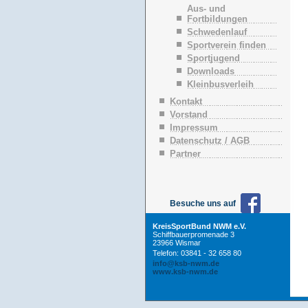
n
Aus- und
ü
Fortbildungen
b
Schwedenlauf
e
Sportverein finden
r
Sportjugend
s
p
Downloads
r
Kleinbusverleih
i
n
Kontakt
g
Vorstand
e
Impressum
n
Datenschutz / AGB
Partner
Besuche uns auf
KreisSportBund NWM e.V.
Schiffbauerpromenade 3
23966 Wismar
Telefon: 03841 - 32 658 80
info@ksb-nwm.de
www.ksb-nwm.de