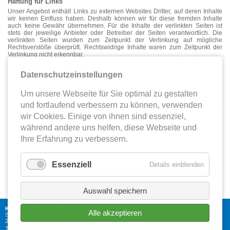
Haftung für Links
Unser Angebot enthält Links zu externen Websites Dritter, auf deren Inhalte
wir keinen Einfluss haben. Deshalb können wir für diese fremden Inhalte
auch keine Gewähr übernehmen. Für die Inhalte der verlinkten Seiten ist
stets der jeweilige Anbieter oder Betreiber der Seiten verantwortlich. Die
verlinkten Seiten wurden zum Zeitpunkt der Verlinkung auf mögliche
Rechtsverstöße überprüft. Rechtswidrige Inhalte waren zum Zeitpunkt der
Verlinkung nicht erkennbar.
Eine permanente inhaltliche Kontrolle der verlinkten Seiten ist jedoch ohne
konkrete Anhaltspunkte einer Rechtsverletzung nicht zumutbar. Bei
Datenschutzeinstellungen
Bekanntwerden von Rechtsverletzungen werden wir derartige Links
umgehend entfernen.
Um unsere Webseite für Sie optimal zu gestalten
Urheberrecht
und fortlaufend verbessern zu können, verwenden
Die durch die Seitenbetreiber erstellten Inhalte und Werke auf diesen Seiten
unterliegen dem deutschen Urheberrecht. Die Vervielfältigung, Bearbeitung,
wir Cookies. Einige von ihnen sind essenziel,
Verbreitung und jede Art der Verwertung außerhalb der Grenzen des
während andere uns helfen, diese Webseite und
Urheberrechtes bedürfen der schriftlichen Zustimmung des jeweiligen Autors
bzw. Erstellers. Downloads und Kopien dieser Seite sind nur für den privaten,
Ihre Erfahrung zu verbessern.
nicht kommerziellen Gebrauch gestattet.
Soweit die Inhalte auf dieser Seite nicht vom Betreiber erstellt wurden,
werden die Urheberrechte Dritter beachtet. Insbesondere werden Inhalte
Essenziell
Details einblenden
Dritter als solche gekennzeichnet. Sollten Sie trotzdem auf eine
Urheberrechtsverletzung aufmerksam werden, bitten wir um einen
entsprechenden Hinweis. Bei Bekanntwerden von Rechtsverletzungen
werden wir derartige Inhalte umgehend entfernen.
Auswahl speichern
KreisSportBund NWM e.V.
Alle akzeptieren
Schiffbauerpromenade 3
23966 Wismar
Telefon: 03841 - 32 658 80