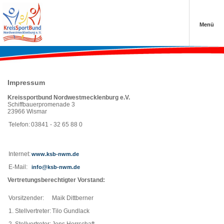
‹ Zurück
‹ Zurück
‹ Zurück
Menü
vergangene Termine
Anmeldung Schwedenlauf
Projekte der Sportjugend
Schließen
Schließen
Schließen
Impressum
Kreissportbund Nordwestmecklenburg e.V.
›
Schiffbauerpromenade 3
23966 Wismar
Telefon:
03841 - 32 65 88 0
›
Internet:
www.ksb-nwm.de
E-Mail:
info@ksb-nwm.de
Vertretungsberechtigter Vorstand:
Vorsitzender:
Maik Dittberner
›
1. Stellvertreter:
Tilo Gundlack