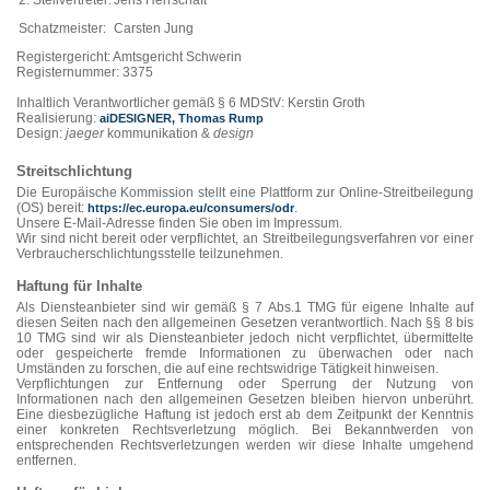
2. Stellvertreter:
Jens Herrschaft
Schatzmeister:
Carsten Jung
Registergericht: Amtsgericht Schwerin
Registernummer: 3375
Inhaltlich Verantwortlicher gemäß § 6 MDStV: Kerstin Groth
Realisierung:
aiDESIGNER, Thomas Rump
Design:
jaeger
kommunikation &
design
Streitschlichtung
Die Europäische Kommission stellt eine Plattform zur Online-Streitbeilegung
(OS) bereit:
.
https://ec.europa.eu/consumers/odr
Unsere E-Mail-Adresse finden Sie oben im Impressum.
Wir sind nicht bereit oder verpflichtet, an Streitbeilegungsverfahren vor einer
Verbraucherschlichtungsstelle teilzunehmen.
Haftung für Inhalte
Als Diensteanbieter sind wir gemäß § 7 Abs.1 TMG für eigene Inhalte auf
diesen Seiten nach den allgemeinen Gesetzen verantwortlich. Nach §§ 8 bis
10 TMG sind wir als Diensteanbieter jedoch nicht verpflichtet, übermittelte
oder gespeicherte fremde Informationen zu überwachen oder nach
Umständen zu forschen, die auf eine rechtswidrige Tätigkeit hinweisen.
Verpflichtungen zur Entfernung oder Sperrung der Nutzung von
Informationen nach den allgemeinen Gesetzen bleiben hiervon unberührt.
Eine diesbezügliche Haftung ist jedoch erst ab dem Zeitpunkt der Kenntnis
einer konkreten Rechtsverletzung möglich. Bei Bekanntwerden von
entsprechenden Rechtsverletzungen werden wir diese Inhalte umgehend
entfernen.