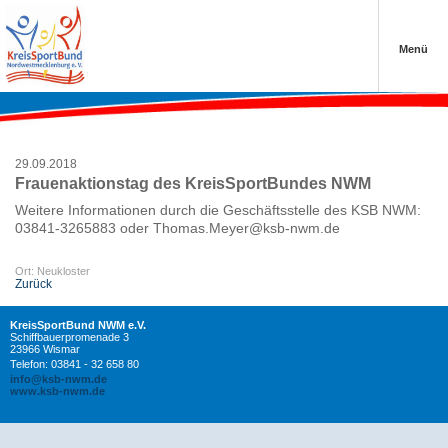
‹ Zurück
‹ Zurück
‹ Zurück
Menü
vergangene Termine
Anmeldung Schwedenlauf
Projekte der Sportjugend
Schließen
Schließen
Schließen
29.09.2018
Frauenaktionstag des KreisSportBundes NWM
›
Weitere Informationen durch die Geschäftsstelle des KSB NWM:
03841-3265883 oder Thomas.Meyer@ksb-nwm.de
Ort: Neukloster
Zurück
›
KreisSportBund NWM e.V.
Schiffbauerpromenade 3
23966 Wismar
Telefon: 03841 - 32 658 80
info@ksb-nwm.de
www.ksb-nwm.de
›