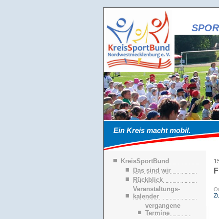
SPOR
Ein Kreis macht mobil.
N
KreisSportBund
1
a
Das sind wir
F
v
Rückblick
i
g
Veranstaltungs-
Or
a
Z
kalender
t
vergangene
i
Termine
o