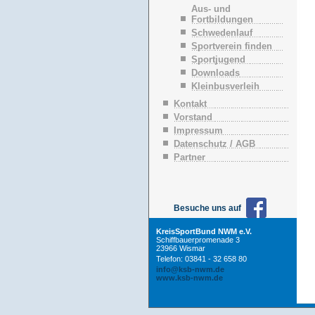
n
Aus- und
ü
Fortbildungen
b
Schwedenlauf
e
Sportverein finden
r
Sportjugend
s
p
Downloads
r
Kleinbusverleih
i
n
Kontakt
g
Vorstand
e
Impressum
n
Datenschutz / AGB
Partner
Besuche uns auf
KreisSportBund NWM e.V.
Schiffbauerpromenade 3
23966 Wismar
Telefon: 03841 - 32 658 80
info@ksb-nwm.de
www.ksb-nwm.de