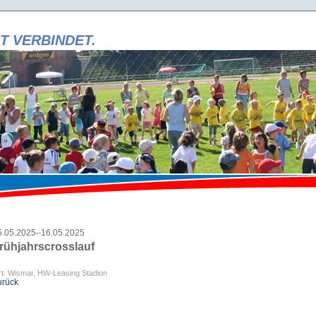
T VERBINDET.
i
t
i
r
r
i
5.05.2025–16.05.2025
rühjahrscrosslauf
t: Wismar, HW-Leasing Stadion
urück