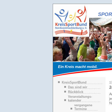
SPOR
Ein Kreis macht mobil.
N
KreisSportBund
1
a
Das sind wir
2
v
Rückblick
i
A
g
Veranstaltungs-
j
a
kalender
N
t
vergangene
i
Termine
o