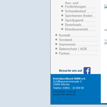
n
Aus- und
ü
Fortbildungen
b
Schwedenlauf
e
Sportverein finden
r
Sportjugend
s
p
Downloads
r
Kleinbusverleih
z
i
n
Kontakt
g
Vorstand
Or
e
Z
Impressum
n
Datenschutz / AGB
Partner
Besuche uns auf
KreisSportBund NWM e.V.
Schiffbauerpromenade 3
23966 Wismar
Telefon: 03841 - 32 658 80
info@ksb-nwm.de
www.ksb-nwm.de