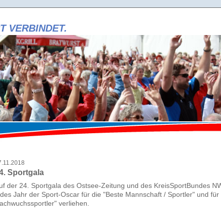
T VERBINDET.
i
t
i
r
r
i
7.11.2018
4. Sportgala
uf der 24. Sportgala des Ostsee-Zeitung und des KreisSportBundes N
edes Jahr der Sport-Oscar für die "Beste Mannschaft / Sportler" und fü
achwuchssportler" verliehen.