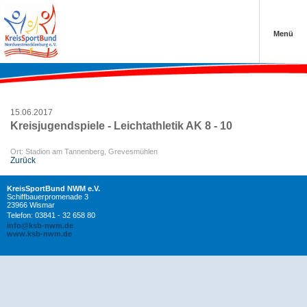
‹ Zurück
‹ Zurück
‹ Zurück
Menü
vergangene Termine
Anmeldung Schwedenlauf
Projekte der Sportjugend
Schließen
Schließen
Schließen
15.06.2017
Kreisjugendspiele - Leichtathletik AK 8 - 10
›
Ort: Stadion am Tannenberg, Grevesmühlen
Zurück
KreisSportBund NWM e.V.
Schiffbauerpromenade 3
23966 Wismar
›
Telefon: 03841 - 32 658 80
info@ksb-nwm.de
www.ksb-nwm.de
›