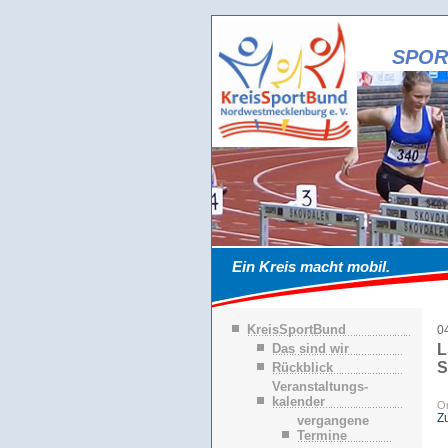
SPOR
Ein Kreis macht mobil.
N
KreisSportBund
0
a
Das sind wir
L
v
S
Rückblick
i
g
Veranstaltungs-
a
kalender
Or
t
Z
vergangene
i
Termine
o