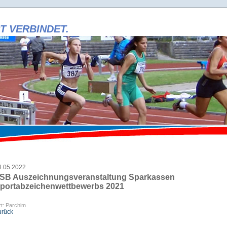
T VERBINDET.
i
t
i
r
r
i
4.05.2022
SB Auszeichnungsveranstaltung Sparkassen
portabzeichenwettbewerbs 2021
t: Parchim
urück