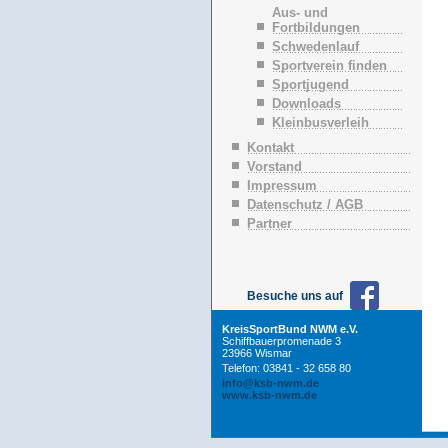
n
Aus- und
ü
Fortbildungen
b
Schwedenlauf
e
Sportverein finden
r
Sportjugend
s
p
Downloads
r
Kleinbusverleih
i
n
Kontakt
g
Vorstand
e
Impressum
n
Datenschutz / AGB
Partner
Besuche uns auf
KreisSportBund NWM e.V.
Schiffbauerpromenade 3
23966 Wismar
Telefon: 03841 - 32 658 80
info@ksb-nwm.de
www.ksb-nwm.de