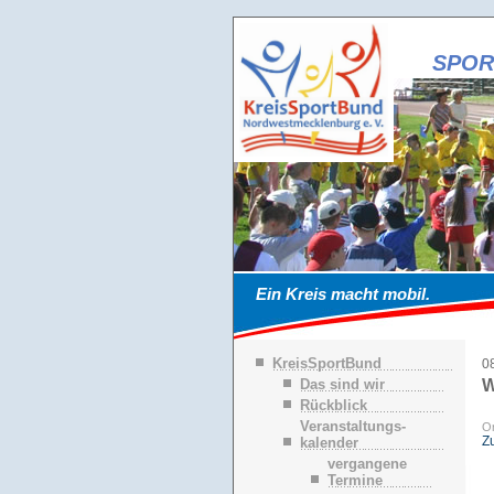
SPOR
Ein Kreis macht mobil.
N
KreisSportBund
0
a
Das sind wir
W
v
Rückblick
i
g
Veranstaltungs-
Or
a
Z
kalender
t
vergangene
i
Termine
o