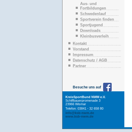
n
Aus- und
ü
Fortbildungen
b
Schwedenlauf
e
Sportverein finden
r
Sportjugend
s
p
Downloads
r
Kleinbusverleih
i
n
Kontakt
g
Vorstand
e
Impressum
n
Datenschutz / AGB
Partner
Besuche uns auf
KreisSportBund NWM e.V.
Schiffbauerpromenade 3
23966 Wismar
Telefon: 03841 - 32 658 80
info@ksb-nwm.de
www.ksb-nwm.de