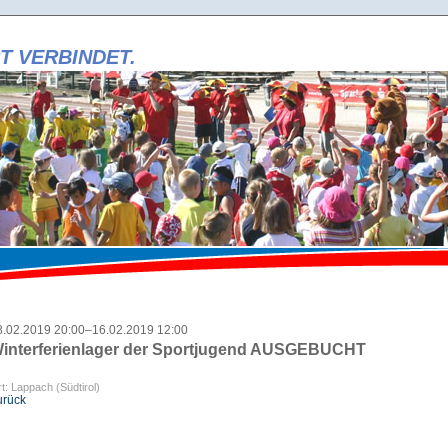
T VERBINDET.
i
t
i
r
r
i
8.02.2019 20:00–16.02.2019 12:00
interferienlager der Sportjugend AUSGEBUCHT
t: Lappach (Südtirol)
urück