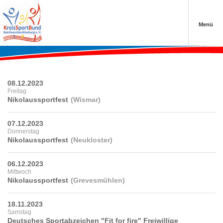
‹ Zurück
‹ Zurück
‹ Zurück
Menü
vergangene Termine
Anmeldung Schwedenlauf
Projekte der Sportjugend
Schließen
Schließen
Schließen
08.12.2023
Freitag
›
Nikolaussportfest
Wismar
07.12.2023
Donnerstag
Nikolaussportfest
Neukloster
›
06.12.2023
Mittwoch
Nikolaussportfest
Grevesmühlen
18.11.2023
›
Samstag
Deutsches Sportabzeichen "Fit for fire" Freiwillige